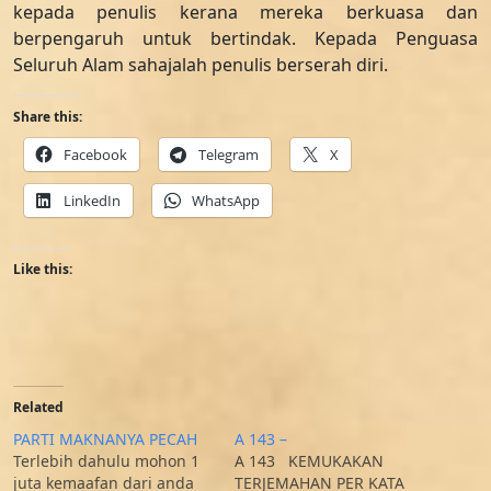
kepada penulis kerana mereka berkuasa dan
berpengaruh untuk bertindak. Kepada Penguasa
Seluruh Alam sahajalah penulis berserah diri.
Share this:
Facebook
Telegram
X
LinkedIn
WhatsApp
Like this:
Related
PARTI MAKNANYA PECAH
A 143 –
Terlebih dahulu mohon 1
A 143 KEMUKAKAN
juta kemaafan dari anda
TERJEMAHAN PER KATA