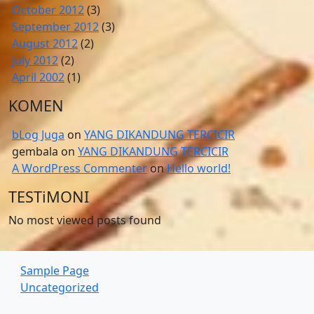
October 2012
(3)
September 2012
(3)
August 2012
(2)
July 2012
(2)
April 2002
(1)
KOMEN
bLog Juga
on
YANG DIKANDUNG TERCICIR
gembala
on
YANG DIKANDUNG TERCICIR
A WordPress Commenter
on
Hello world!
TESTiMONI
No most viewed posts found
Sample Page
Uncategorized