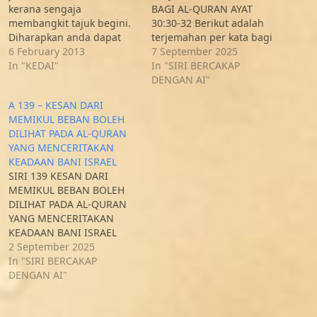
kerana sengaja
BAGI AL-QURAN AYAT
membangkit tajuk begini.
30:30-32 Berikut adalah
Diharapkan anda dapat
terjemahan per kata bagi
berlapang dada membaca
6 February 2013
Al-Quran ayat 30:30-32:
7 September 2025
tulisan ini. Jika
In "KEDAI"
Surah Ar-Rum (30:30) Lafaz
In "SIRI BERCAKAP
menyebabkan tercalit
Arab Transliterasi
DENGAN AI"
sesuatu di hati, silalah
Terjemahan Per Kata فَأَقِمْ
A 139 – KESAN DARI
luahkan juga
Fa aqim [Maka
MEMIKUL BEBAN BOLEH
sebagaimana kami
hadapkanlah] وَجْهَكَ
DILIHAT PADA AL-QURAN
meluahkan. Setelah
wajhaka [wajahmu] لِلدِّيْنِ
YANG MENCERITAKAN
memerhati dari luar
lid-dīni [kepada agama]
KEADAAN BANI ISRAEL
sekian lama dan membaca
حَنِيْفًا hanīfan [dengan
SIRI 139 KESAN DARI
sejarah-sejarah
lurus] فِطْرَتَ fiṭrata [fitrah]
MEMIKUL BEBAN BOLEH
penubuhan parti politik di
اللّٰهِ Allāhi…
DILIHAT PADA AL-QURAN
Malaysia dan di luar…
YANG MENCERITAKAN
KEADAAN BANI ISRAEL
KETIKA DIPERHAMBAKAN
2 September 2025
OLEH FIRAUN. KEADAAN
In "SIRI BERCAKAP
BEGITU MENYEBABKAN
DENGAN AI"
KEUPAYAAN BANI ISRAEL
UNTUK PEMBEBASAN,