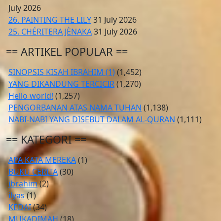
July 2026
26. PAINTING THE LILY
31 July 2026
25. CHÉRITERA JÈNAKA
31 July 2026
== ARTIKEL POPULAR ==
SINOPSIS KISAH IBRAHIM (1)
(1,452)
YANG DIKANDUNG TERCICIR
(1,270)
Hello world!
(1,257)
PENGORBANAN ATAS NAMA TUHAN
(1,138)
NABI-NABI YANG DISEBUT DALAM AL-QURAN
(1,111)
== KATEGORI ==
APA KATA MEREKA
(1)
BUKU CERITA
(30)
ibrahim
(2)
ilyas
(1)
KEDAI
(34)
MUKADIMAH
(18)