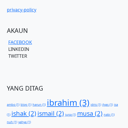
privacy-policy
AKAUN
FACEBOOK
LINKEDIN
TWITTER
YANG DITAG
ibrahim
(3)
ambo
(1)
blog
(1)
harun
(1)
idris
(1)
ilyas
(1)
isa
ishak
(2)
ismail
(2)
musa
(2)
(1)
juga
(1)
nabi
(1)
nuh
(1)
yahya
(1)