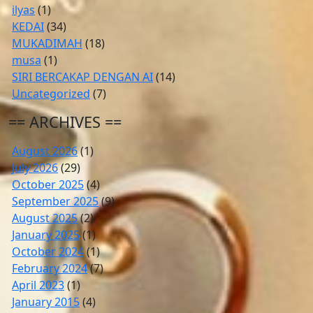
ilyas
(1)
KEDAI
(34)
MUKADIMAH
(18)
musa
(1)
SIRI BERCAKAP DENGAN AI
(14)
Uncategorized
(7)
== ARCHIVES ==
August 2026
(1)
July 2026
(29)
October 2025
(4)
September 2025
(9)
August 2025
(2)
January 2025
(1)
October 2024
(1)
February 2024
(7)
April 2023
(1)
January 2015
(4)