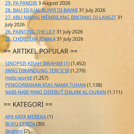
29. PA PANDIR
3 August 2026
28. BAU DI-JUAL BUNYI DI-BAYAR
31 July 2026
27. ABU NAWAS MÈMBILANG BINTANG DI-LANGIT
31
July 2026
26. PAINTING THE LILY
31 July 2026
25. CHÉRITERA JÈNAKA
31 July 2026
== ARTIKEL POPULAR ==
SINOPSIS KISAH IBRAHIM (1)
(1,452)
YANG DIKANDUNG TERCICIR
(1,270)
Hello world!
(1,257)
PENGORBANAN ATAS NAMA TUHAN
(1,138)
NABI-NABI YANG DISEBUT DALAM AL-QURAN
(1,111)
== KATEGORI ==
APA KATA MEREKA
(1)
BUKU CERITA
(30)
ibrahim
(2)