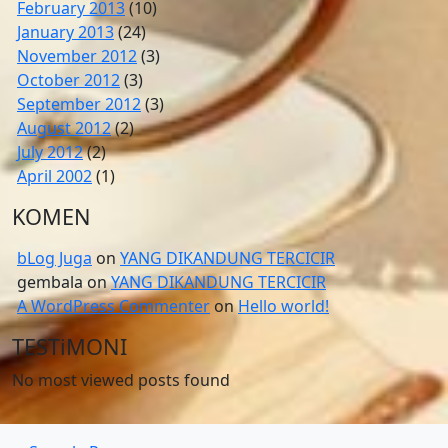
February 2013
(10)
January 2013
(24)
November 2012
(3)
October 2012
(3)
September 2012
(3)
August 2012
(2)
July 2012
(2)
April 2002
(1)
KOMEN
bLog Juga
on
YANG DIKANDUNG TERCICIR
gembala
on
YANG DIKANDUNG TERCICIR
A WordPress Commenter
on
Hello world!
TESTiMONI
No most viewed posts found