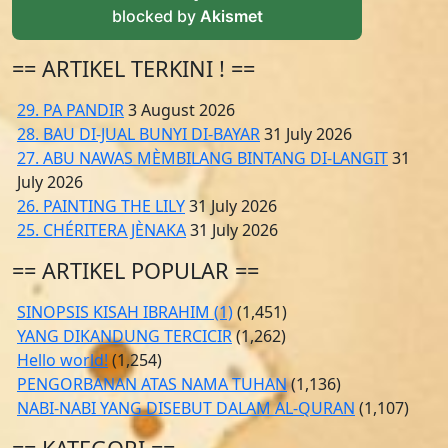
blocked by
Akismet
== ARTIKEL TERKINI ! ==
29. PA PANDIR
3 August 2026
28. BAU DI-JUAL BUNYI DI-BAYAR
31 July 2026
27. ABU NAWAS MÈMBILANG BINTANG DI-LANGIT
31
July 2026
26. PAINTING THE LILY
31 July 2026
25. CHÉRITERA JÈNAKA
31 July 2026
== ARTIKEL POPULAR ==
SINOPSIS KISAH IBRAHIM (1)
(1,451)
YANG DIKANDUNG TERCICIR
(1,262)
Hello world!
(1,254)
PENGORBANAN ATAS NAMA TUHAN
(1,136)
NABI-NABI YANG DISEBUT DALAM AL-QURAN
(1,107)