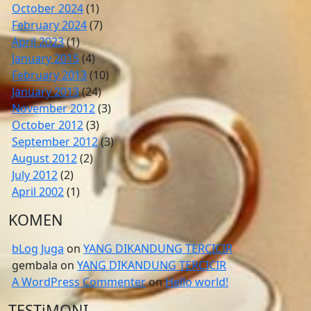
October 2024
(1)
February 2024
(7)
April 2023
(1)
January 2015
(4)
February 2013
(10)
January 2013
(24)
November 2012
(3)
October 2012
(3)
September 2012
(3)
August 2012
(2)
July 2012
(2)
April 2002
(1)
KOMEN
bLog Juga
on
YANG DIKANDUNG TERCICIR
gembala
on
YANG DIKANDUNG TERCICIR
A WordPress Commenter
on
Hello world!
TESTiMONI