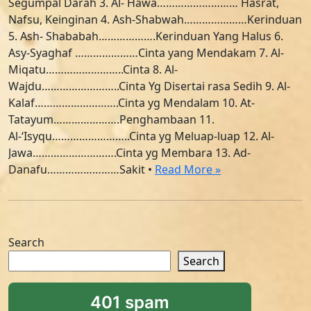
Segumpal Darah 3. Al- Hawa……………………… Hasrat,
Nafsu, Keinginan 4. Ash-Shabwah…………………Kerinduan
5. Ash- Shababah……………….Kerinduan Yang Halus 6.
Asy-Syaghaf …………………Cinta yang Mendakam 7. Al-
Miqatu……………………..Cinta 8. Al-
Wajdu……………………..Cinta Yg Disertai rasa Sedih 9. Al-
Kalaf……………………….Cinta yg Mendalam 10. At-
Tatayum………………….Penghambaan 11.
Al-‘Isyqu……………………..Cinta yg Meluap-luap 12. Al-
Jawa……………………….Cinta yg Membara 13. Ad-
Danafu……………………Sakit •
Read More »
Search
Search
401 spam